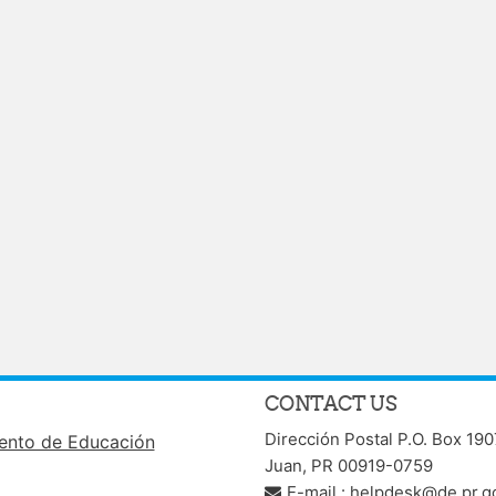
CONTACT US
Dirección Postal P.O. Box 19
nto de Educación
Juan, PR 00919-0759
E-mail :
helpdesk@de.pr.g