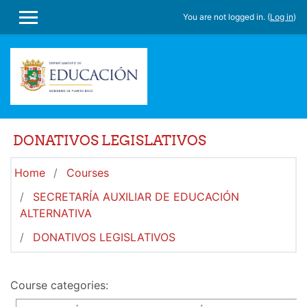
Skip to main content
You are not logged in. (
Log in
)
SIDE PANEL
DONATIVOS LEGISLATIVOS
Home
Courses
SECRETARÍA AUXILIAR DE EDUCACIÓN
ALTERNATIVA
DONATIVOS LEGISLATIVOS
Course categories: