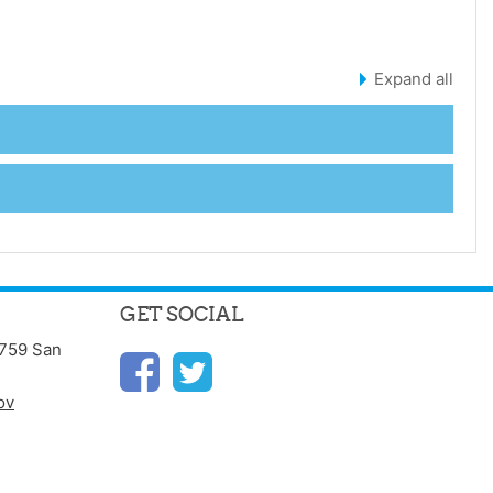
Expand all
GET SOCIAL
0759 San
ov