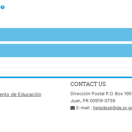
CONTACT US
Dirección Postal P.O. Box 19
nto de Educación
Juan, PR 00919-0759
E-mail :
helpdesk@de.pr.g