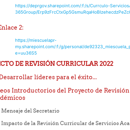
https://deprgov.sharepoint.com/:f:/s/Currculo-Servici
365Group/Erp9zFrcCtxGp5GsmuRqaHoBIzehecdzPeZc
Enlace 2:
https://miescuelapr-
my.sharepoint.com/:f:/g/personal/de92323_miescu
e=uu36S5
CTO DE REVISIÓN CURRICULAR 2022
Desarrollar líderes para el éxito...
eos Introductorios del Proyecto de Revisión
adémicos
URL
Mensaje del Secretario
Impacto de la Revisión Curricular de Servicios A