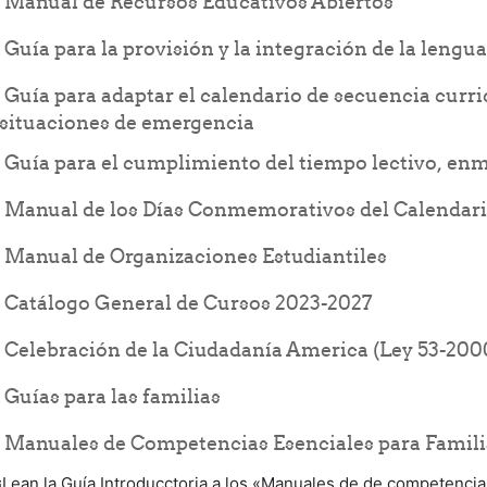
File
Manual de Recursos Educativos Abiertos
Guía para la provisión y la integración de la lengu
Guía para adaptar el calendario de secuencia curri
File
situaciones de emergencia
Guía para el cumplimiento del tiempo lectivo, e
Manual de los Días Conmemorativos del Calendari
File
Manual de Organizaciones Estudiantiles
File
Catálogo General de Cursos 2023-2027
F
Celebración de la Ciudadanía America (Ley 53-200
Folder
Guías para las familias
Manuales de Competencias Esenciales para Familia
¡Lean la Guía Introducctoria a los «Manuales de de competencias 