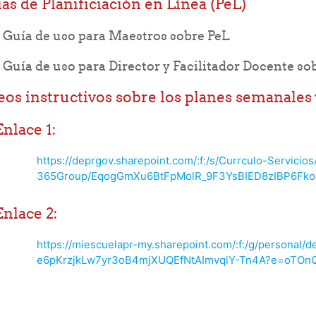
as de Planificiación en Línea (PeL)
File
Guía de uso para Maestros sobre PeL
Guía de uso para Director y Facilitador Docente so
eos instructivos sobre los planes semanales 
Enlace 1:
https://deprgov.sharepoint.com/:f:/s/Currculo-Servici
365Group/EqogGmXu6BtFpMolR_9F3YsBIED8zIBP6Fk
Enlace 2:
https://miescuelapr-my.sharepoint.com/:f:/g/personal
e6pKrzjkLw7yr3oB4mjXUQEfNtAImvqiY-Tn4A?e=oTOn