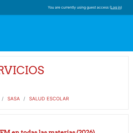
You are currently using guest access (
Log in
)
RVICIOS
SASA
SALUD ESCOLAR
EM en todas las materias
(2026)