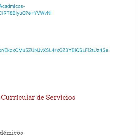
osAcadmicos-
CiRT8BlyuQ?e=YVWvNI
ela_pr/EkoxCMu5ZUNJvXSL4rxOZ3YBIQSLFi2tUz4SeGyB8kZSgQ?
 Currícular de Servicios
URL
cadémicos