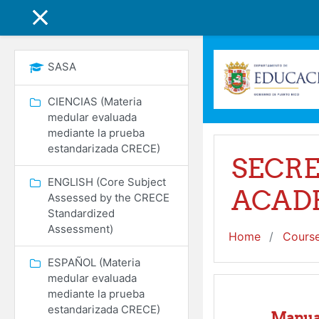
Skip to main content
SIDE PANEL
SASA
CIENCIAS (Materia
medular evaluada
mediante la prueba
estandarizada CRECE)
SECRE
ENGLISH (Core Subject
ACADÉ
Assessed by the CRECE
Standardized
Assessment)
Home
Cours
ESPAÑOL (Materia
medular evaluada
mediante la prueba
General
estandarizada CRECE)
Manual