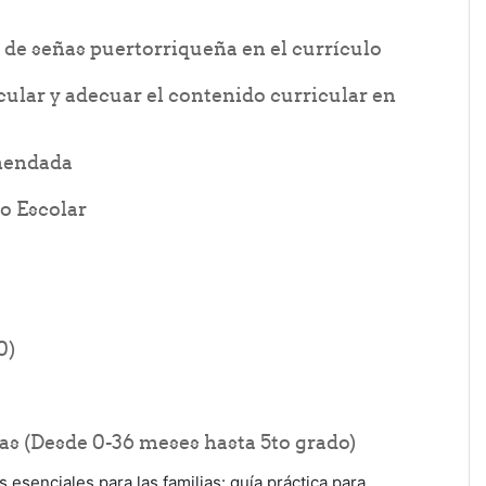
File
a de señas puertorriqueña en el currículo
cular y adecuar el contenido curricular en
File
nmendada
File
o Escolar
older
0)
Folder
s (Desde 0-36 meses hasta 5to grado)
esenciales para las familias: guía práctica para