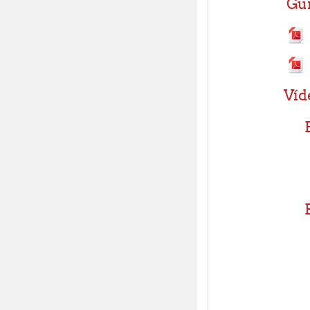
Gui
Víd