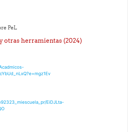
File
bre PeL
y otras herramientas (2024)
osAcadmicos-
ocYbUd_nLxQ?e=mgz1Ev
/de92323_miescuela_pr/EiDJLta-
QO