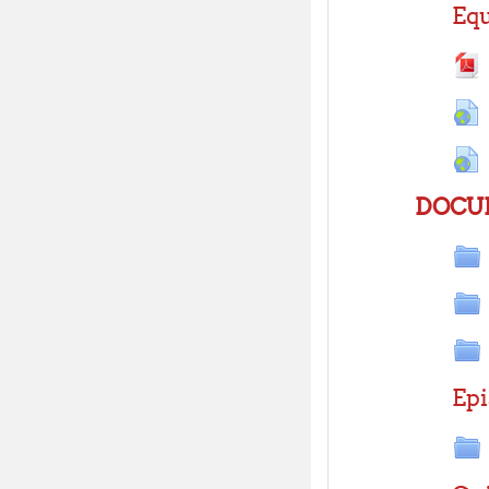
Equ
DOCU
Epi