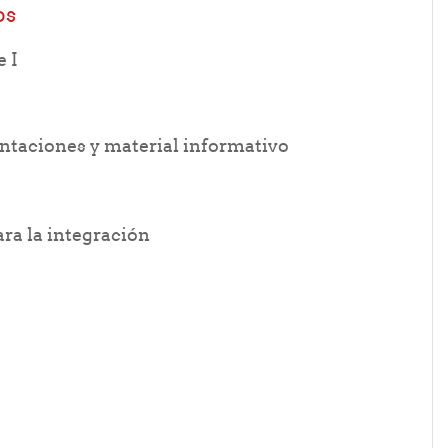
os
ile
e I
URL
entaciones y material informativo
Folder
a la integración
er
der