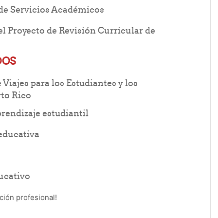
URL
 de Servicios Académicos
el Proyecto de Revisión Curricular de
DOS
iajes para los Estudiantes y los
File
to Rico
File
aprendizaje estudiantil
File
 educativa
File
ducativo
ción profesional!