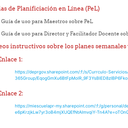
as de Planificiación en Línea (PeL)
File
Guía de uso para Maestros sobre PeL
Guía de uso para Director y Facilitador Docente so
eos instructivos sobre los planes semanales 
Enlace 1:
https://deprgov.sharepoint.com/:f:/s/Currculo-Servici
365Group/EqogGmXu6BtFpMolR_9F3YsBIED8zIBP6Fk
Enlace 2:
https://miescuelapr-my.sharepoint.com/:f:/g/personal
e6pKrzjkLw7yr3oB4mjXUQEfNtAImvqiY-Tn4A?e=oTOn