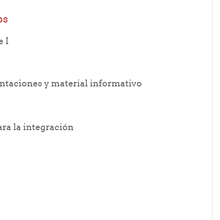
os
ile
e I
URL
entaciones y material informativo
Folder
a la integración
er
der