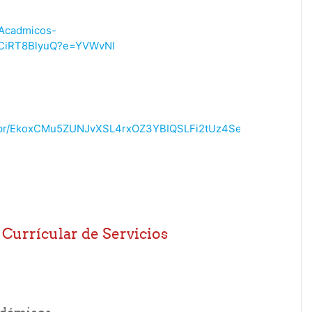
osAcadmicos-
CiRT8BlyuQ?e=YVWvNI
ela_pr/EkoxCMu5ZUNJvXSL4rxOZ3YBIQSLFi2tUz4SeGyB8kZSgQ?
 Currícular de Servicios
URL