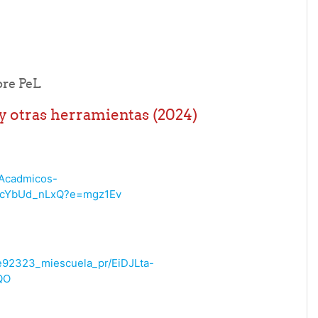
File
bre PeL
y otras herramientas (2024)
osAcadmicos-
ocYbUd_nLxQ?e=mgz1Ev
/de92323_miescuela_pr/EiDJLta-
QO