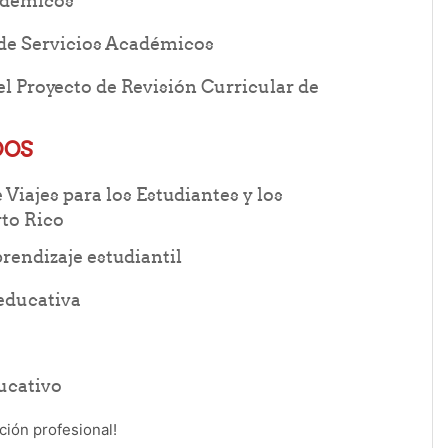
cadémicos
URL
 de Servicios Académicos
el Proyecto de Revisión Curricular de
DOS
iajes para los Estudiantes y los
File
to Rico
File
aprendizaje estudiantil
File
 educativa
File
ducativo
ción profesional!