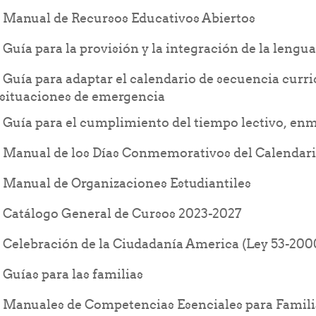
File
Manual de Recursos Educativos Abiertos
Guía para la provisión y la integración de la lengu
Guía para adaptar el calendario de secuencia curri
File
situaciones de emergencia
Guía para el cumplimiento del tiempo lectivo, e
Manual de los Días Conmemorativos del Calendari
File
Manual de Organizaciones Estudiantiles
File
Catálogo General de Cursos 2023-2027
F
Celebración de la Ciudadanía America (Ley 53-200
Folder
Guías para las familias
Manuales de Competencias Esenciales para Familia