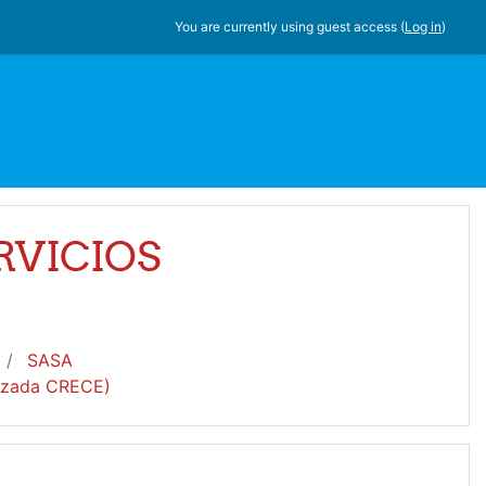
You are currently using guest access (
Log in
)
RVICIOS
SASA
rizada CRECE)