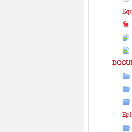
Equ
DOCU
Epi