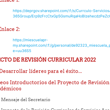
https://deprgov.sharepoint.com/:f:/s/Currculo-Servici
365Group/Erp9zFrcCtxGp5GsmuRqaHoBIzehecdzPeZc
Enlace 2:
https://miescuelapr-
my.sharepoint.com/:f:/g/personal/de92323_miescu
e=uu36S5
CTO DE REVISIÓN CURRICULAR 2022
Desarrollar líderes para el éxito...
eos Introductorios del Proyecto de Revisión
adémicos
URL
Mensaje del Secretario