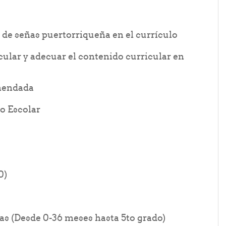
File
a de señas puertorriqueña en el currículo
cular y adecuar el contenido curricular en
File
nmendada
File
o Escolar
older
0)
Folder
s (Desde 0-36 meses hasta 5to grado)