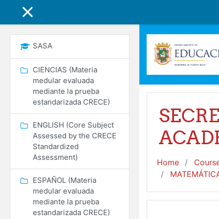
Skip to main content
SIDE PANEL
SASA
CIENCIAS (Materia
medular evaluada
mediante la prueba
estandarizada CRECE)
SECRE
ENGLISH (Core Subject
ACADÉ
Assessed by the CRECE
Standardized
Assessment)
Home
Cours
MATEMÁTICAS
ESPAÑOL (Materia
medular evaluada
mediante la prueba
estandarizada CRECE)